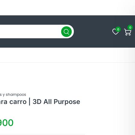
0
0
es y shampoos
ra carro | 3D All Purpose
900