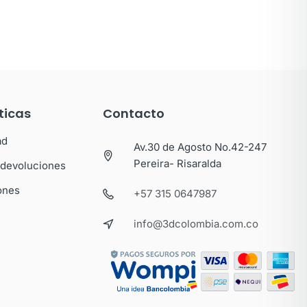
ticas
Contacto
ad
Av.30 de Agosto No.42-247
Pereira- Risaralda
y devoluciones
ones
+57 315 0647987
info@3dcolombia.com.co