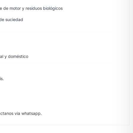
te de motor y residuos biológicos
 de suciedad
al y doméstico
s.
áctanos via
whatsapp.