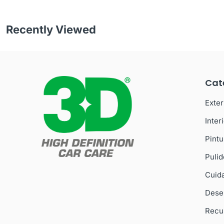
Recently Viewed
Cat
Exter
Inter
Pintu
Puli
Cuida
Dese
Recu