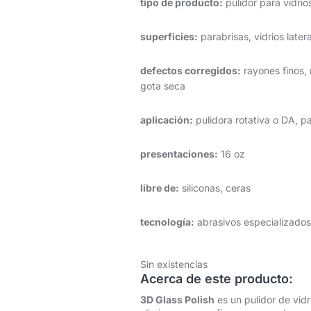
tipo de producto:
pulidor para vidrio
superficies:
parabrisas, vidrios later
defectos corregidos:
rayones finos,
gota seca
aplicación:
pulidora rotativa o DA, pa
presentaciones:
16 oz
libre de:
siliconas, ceras
tecnología:
abrasivos especializados 
Sin existencias
Acerca de este producto:
3D Glass Polish
es un pulidor de vidr