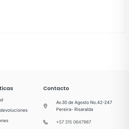
ticas
Contacto
ad
Av.30 de Agosto No.42-247
Pereira- Risaralda
y devoluciones
ones
+57 315 0647987