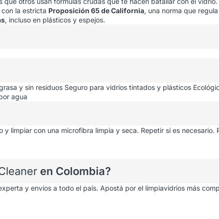
s que otros usan fórmulas crudas que te hacen batallar con el vidrio.
 con la estricta
Proposición 65 de California
, una norma que regula
as
, incluso en plásticos y espejos.
 grasa y sin residuos
Seguro para vidrios tintados y plásticos
Ecológic
 por agua
io y limpiar con una microfibra limpia y seca. Repetir si es necesari
Cleaner
en Colombia?
experta y envíos a todo el país. Apostá por el limpiavidrios más com