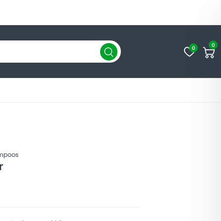
0
0
ampoos
r