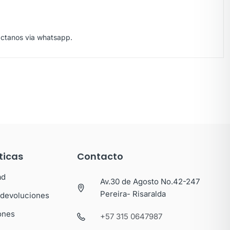
áctanos via
whatsapp.
ticas
Contacto
ad
Av.30 de Agosto No.42-247
Pereira- Risaralda
y devoluciones
ones
+57 315 0647987