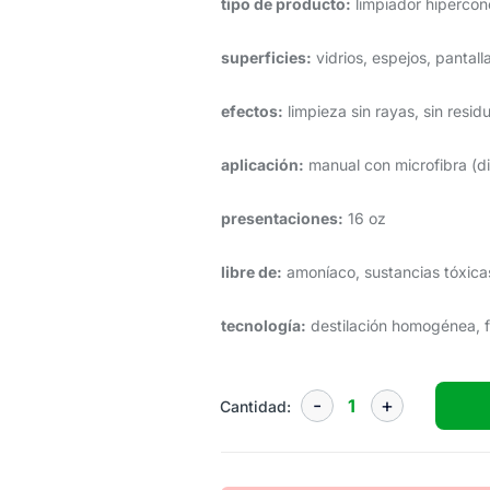
tipo de producto:
limpiador hipercon
superficies:
vidrios, espejos, pantalla
efectos:
limpieza sin rayas, sin residuo
aplicación:
manual con microfibra (di
presentaciones:
16 oz
libre de:
amoníaco, sustancias tóxicas
tecnología:
destilación homogénea, 
Cantidad: